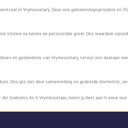
sentraal in Vrymesselary. Deur ons gemeenskapsprojekte en fil
te strewe na kennis en persoonlike groei. Ons waardeer opleid
disies en geskiedenis van Vrymesselary, terwyl ons daaraan we
ture. Ons glo dat deur samewerking en gedeelde doelwitte, ons
r die toekoms. As 'n Vrymesselaar, neem jy deel aan 'n eeue oue 