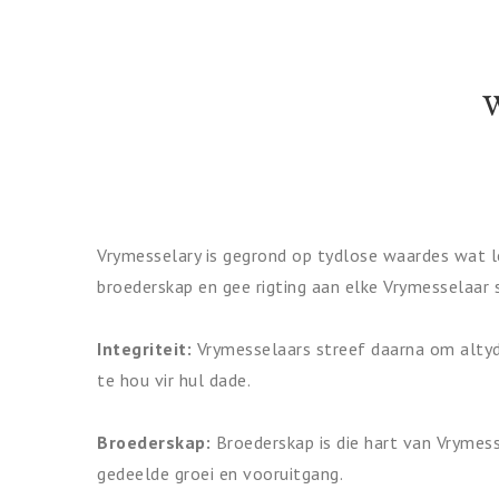
Vrymesselary is gegrond op tydlose waardes wat le
broederskap en gee rigting aan elke Vrymesselaar s
Integriteit:
Vrymesselaars streef daarna om altyd 
te hou vir hul dade.
Broederskap:
Broederskap is die hart van Vrymes
gedeelde groei en vooruitgang.