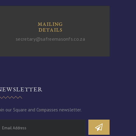
MAILING
DETAILS
secretary@safreemasonfs.co.za
NEWSLETTER
oin our Square and Compasses newsletter.