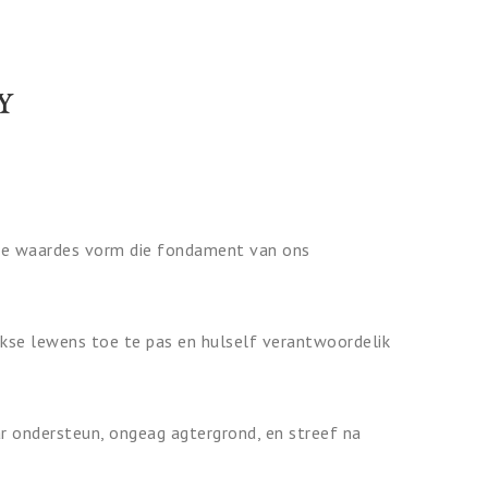
Y
erdie waardes vorm die fondament van ons
ikse lewens toe te pas en hulself verantwoordelik
r ondersteun, ongeag agtergrond, en streef na