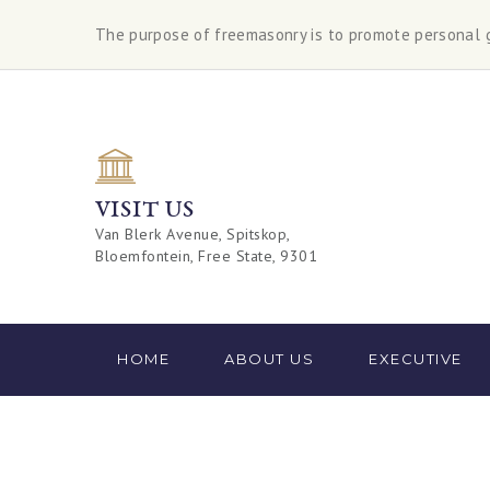
The purpose of freemasonry is to promote personal 
VISIT US
Van Blerk Avenue, Spitskop,
Bloemfontein, Free State, 9301
HOME
ABOUT US
EXECUTIVE