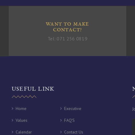
WANT TO MAKE
CONTACT?
Tel: 071 256 0819
USEFUL LINK
Home
Executive
J
Values
FAQ'S
Calendar
Contact Us