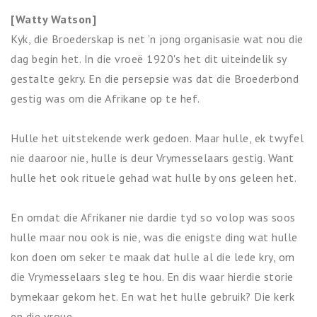
[Watty Watson]
Kyk, die Broederskap is net ’n jong organisasie wat nou die
dag begin het. In die vroeë 1920's het dit uiteindelik sy
gestalte gekry. En die persepsie was dat die Broederbond
gestig was om die Afrikane op te hef.
Hulle het uitstekende werk gedoen. Maar hulle, ek twyfel
nie daaroor nie, hulle is deur Vrymesselaars gestig. Want
hulle het ook rituele gehad wat hulle by ons geleen het.
En omdat die Afrikaner nie dardie tyd so volop was soos
hulle maar nou ook is nie, was die enigste ding wat hulle
kon doen om seker te maak dat hulle al die lede kry, om
die Vrymesselaars sleg te hou. En dis waar hierdie storie
bymekaar gekom het. En wat het hulle gebruik? Die kerk
en die vroue.