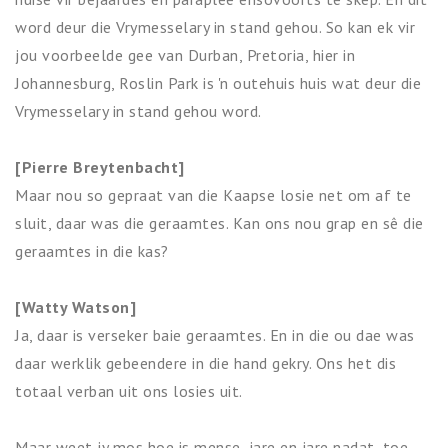
word deur die Vrymesselary in stand gehou. So kan ek vir
jou voorbeelde gee van Durban, Pretoria, hier in
Johannesburg, Roslin Park is 'n outehuis huis wat deur die
Vrymesselary in stand gehou word.
[Pierre Breytenbacht]
Maar nou so gepraat van die Kaapse losie net om af te
sluit, daar was die geraamtes. Kan ons nou grap en sê die
geraamtes in die kas?
[Watty Watson]
Ja, daar is verseker baie geraamtes. En in die ou dae was
daar werklik gebeendere in die hand gekry. Ons het dis
totaal verban uit ons losies uit.
Maar weet jy mos hoe is mense, jare en jare nadat, toe