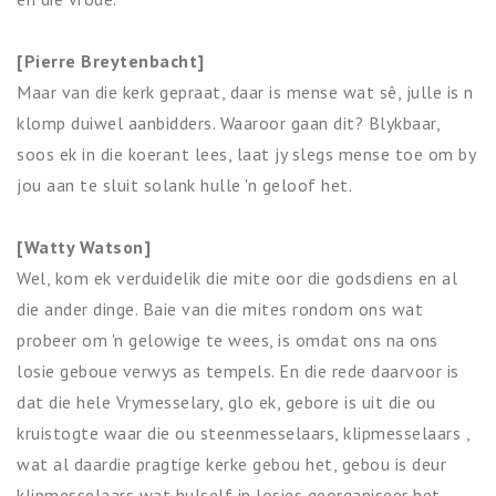
[Pierre Breytenbacht]
Maar van die kerk gepraat, daar is mense wat sê, julle is n
klomp duiwel aanbidders. Waaroor gaan dit? Blykbaar,
soos ek in die koerant lees, laat jy slegs mense toe om by
jou aan te sluit solank hulle 'n geloof het.
[Watty Watson]
Wel, kom ek verduidelik die mite oor die godsdiens en al
die ander dinge. Baie van die mites rondom ons wat
probeer om 'n gelowige te wees, is omdat ons na ons
losie geboue verwys as tempels. En die rede daarvoor is
dat die hele Vrymesselary, glo ek, gebore is uit die ou
kruistogte waar die ou steenmesselaars, klipmesselaars ,
wat al daardie pragtige kerke gebou het, gebou is deur
klipmesselaars wat hulself in losies georganiseer het.