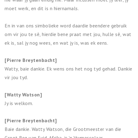
moet werk, en dit is n hiernamals.
En in van ons simbolieke word daardie beendere gebruik
om vir jou te sê, hierdie bene praat met jou, hulle sê, wat
ek is, sal jy nog wees, en wat jy is, was ek eens.
[Pierre Breytenbacht]
Watty, baie dankie. Ek wens ons het nog tyd gehad. Dankie
vir jou tyd.
[Watty Watson]
Jy is welkom.
[Pierre Breytenbacht]
Baie dankie. Watty Watson, die Grootmeester van die
Groot Reg van Suid-Afrika, is 'n Vrymesselaar.