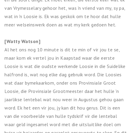
van Vrymesselary gehoor het, was 'n vriend van my, sy pa,
wat in 'n Loosie is. Ek was geskok om te hoor dat hulle
meer welseinswerk doen as wat my kerk gedoen het.
[Watty Watson]
Al het ons nog 10 minute is dit te min of vir jou te se,
maar kom ek vertel jou in Kaapstad waar die eerste
Loosie is wat die oudste werkende Loosie in die Suidelike
halfrond is, wat nog elke dag gebruik word. Die Loosies
wat daar bymekaarkom, onder ons Provinsiale Groot
Loosie, die Provinsiale Grootmeester daar het hulle 'n
jaarlikse lentebal wat nou weer in Augustus gehou gaan
word. Ek het een vir jou, jy kan dit hou gerus. Dit is een
van die voorbeelde van hulle tydskrif vir die lentebal
waar geld ingesamel word met die uitsluitlike doel om
huise vir bejaardes en parapleë ensovoorts te skep. En dit