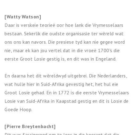
[Watty Watson]
Daar is verskeie teorieë oor hoe lank die Vrymesselaars
bestaan. Sekerlik die oudste organisasie ter wêreld wat
ons ons kan navors. Die presiese tyd kan nie gegee word
nie, maar ek kan jou vertel dat in die vroeë 1700's die
eerste Groot Losie gestig is, en dit was in Engeland.
En daarna het dit wêreldwyd uitgebrei. Die Nederlanders,
wat hulle hier in Suid-Afrika gevestig het, het hul eie
Groot Losie gehad. En in 1772 is die eerste Vrymesselaars
Losie van Suid-Afrika in Kaapstad gestig en dit is Losie de
Goede Hoop.
[Pierre Breytenbacht]
Dit was fassinerend om te lees in die koerant dat die