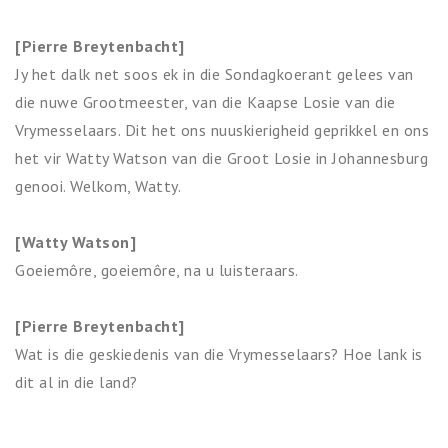
[Pierre Breytenbacht]
Jy het dalk net soos ek in die Sondagkoerant gelees van
die nuwe Grootmeester, van die Kaapse Losie van die
Vrymesselaars. Dit het ons nuuskierigheid geprikkel en ons
het vir Watty Watson van die Groot Losie in Johannesburg
genooi. Welkom, Watty.
[Watty Watson]
Goeiemôre, goeiemôre, na u luisteraars.
[Pierre Breytenbacht]
Wat is die geskiedenis van die Vrymesselaars? Hoe lank is
dit al in die land?