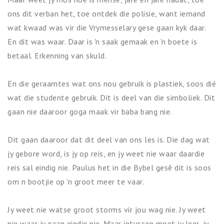
ons dit verban het, toe ontdek die polisie, want iemand
wat kwaad was vir die Vrymesselary gese gaan kyk daar.
En dit was waar. Daar is 'n saak gemaak en 'n boete is
betaal. Erkenning van skuld.
En die geraamtes wat ons nou gebruik is plastiek, soos dié
wat die studente gebruik. Dit is deel van die simboliek. Dit
gaan nie daaroor goga maak vir baba bang nie.
Dit gaan daaroor dat dit deel van ons les is. Die dag wat
jy gebore word, is jy op reis, en jy weet nie waar daardie
reis sal eindig nie. Paulus het in die Bybel gesê dit is soos
om n bootjie op 'n groot meer te vaar.
Jy weet nie watse groot storms vir jou wag nie. Jy weet
nie waar jy gaan eindig nie. Maar intussen moet jy leer, jy