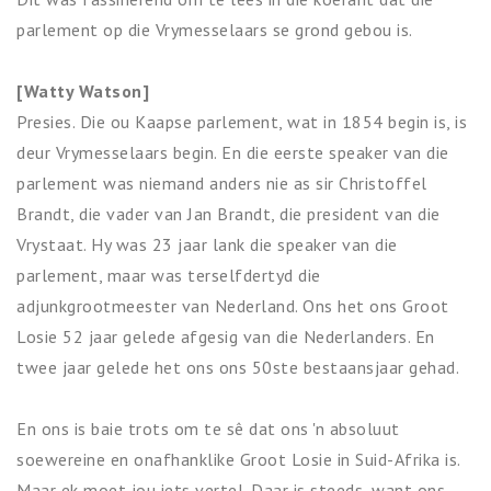
parlement op die Vrymesselaars se grond gebou is.
[Watty Watson]
Presies. Die ou Kaapse parlement, wat in 1854 begin is, is
deur Vrymesselaars begin. En die eerste speaker van die
parlement was niemand anders nie as sir Christoffel
Brandt, die vader van Jan Brandt, die president van die
Vrystaat. Hy was 23 jaar lank die speaker van die
parlement, maar was terselfdertyd die
adjunkgrootmeester van Nederland. Ons het ons Groot
Losie 52 jaar gelede afgesig van die Nederlanders. En
twee jaar gelede het ons ons 50ste bestaansjaar gehad.
En ons is baie trots om te sê dat ons 'n absoluut
soewereine en onafhanklike Groot Losie in Suid-Afrika is.
Maar ek moet jou iets vertel. Daar is steeds, want ons