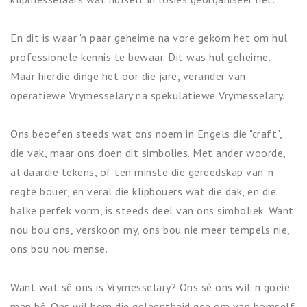
En dit is waar 'n paar geheime na vore gekom het om hul
professionele kennis te bewaar. Dit was hul geheime.
Maar hierdie dinge het oor die jare, verander van
operatiewe Vrymesselary na spekulatiewe Vrymesselary.
Ons beoefen steeds wat ons noem in Engels die "craft",
die vak, maar ons doen dit simbolies. Met ander woorde,
al daardie tekens, of ten minste die gereedskap van 'n
regte bouer, en veral die klipbouers wat die dak, en die
balke perfek vorm, is steeds deel van ons simboliek. Want
nou bou ons, verskoon my, ons bou nie meer tempels nie,
ons bou nou mense.
Want wat sê ons is Vrymesselary? Ons sê ons wil 'n goeie
man hê. Ons wil hom die geleentheid gee om van homself