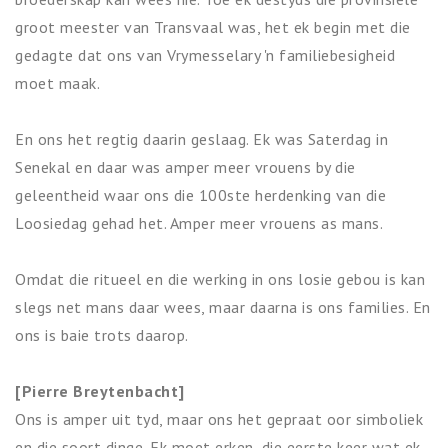
groot meester van Transvaal was, het ek begin met die
gedagte dat ons van Vrymesselary 'n familiebesigheid
moet maak.
En ons het regtig daarin geslaag. Ek was Saterdag in
Senekal en daar was amper meer vrouens by die
geleentheid waar ons die 100ste herdenking van die
Loosiedag gehad het. Amper meer vrouens as mans.
Omdat die ritueel en die werking in ons losie gebou is kan
slegs net mans daar wees, maar daarna is ons families. En
ons is baie trots daarop.
[Pierre Breytenbacht]
Ons is amper uit tyd, maar ons het gepraat oor simboliek
en die soort dinge. Ek moet erken, die eerste keer wat ek