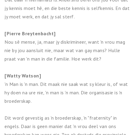
jy kennis moet hê, en die beste kennis is selfkennis. En dat
jy moet werk, en dat jy sal sterf.
[Pierre Breytenbacht]
Nou sê mense, ja, maar jy diskrimineer, want 'n vrou mag
nie by jou aansluit nie, maar wat van gay mans? Hulle
praat van 'n man in die familie. Hoe werk dit?
[Watty Watson]
'n Man is 'n man. Dit maak nie saak wat sy kleur is, of wat
hy doen na ure nie, 'n man is 'n man. Die organisasie is 'n
broederskap.
Dit word gevestig as 'n broederskap, 'n "fraternity" in
engels. Daar is geen manier dat 'n vrou deel van ons
broederskap kan wees nie. Toe ek destyds die provinsiele