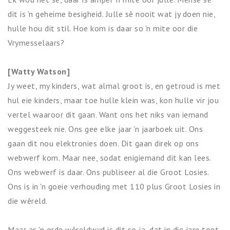
dit is 'n geheime besigheid. Julle sê nooit wat jy doen nie,
hulle hou dit stil. Hoe kom is daar so 'n mite oor die
Vrymesselaars?
[Watty Watson]
Jy weet, my kinders, wat almal groot is, en getroud is met
hul eie kinders, maar toe hulle klein was, kon hulle vir jou
vertel waaroor dit gaan. Want ons het niks van iemand
weggesteek nie. Ons gee elke jaar 'n jaarboek uit. Ons
gaan dit nou elektronies doen. Dit gaan direk op ons
webwerf kom. Maar nee, sodat enigiemand dit kan lees.
Ons webwerf is daar. Ons publiseer al die Groot Losies.
Ons is in 'n goeie verhouding met 110 plus Groot Losies in
die wêreld.
Maar as 'n orde wêreldwyd is dit so ja, dat in die jare toet