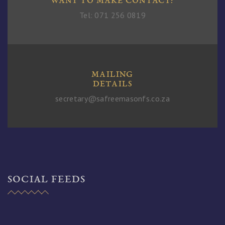
WANT TO MAKE CONTACT?
Tel: 071 256 0819
MAILING
DETAILS
secretary@safreemasonfs.co.za
SOCIAL FEEDS