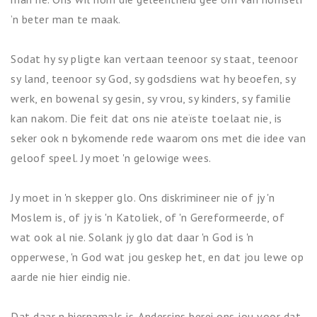
’n beter man te maak.
Sodat hy sy pligte kan vertaan teenoor sy staat, teenoor
sy land, teenoor sy God, sy godsdiens wat hy beoefen, sy
werk, en bowenal sy gesin, sy vrou, sy kinders, sy familie
kan nakom. Die feit dat ons nie ateïste toelaat nie, is
seker ook n bykomende rede waarom ons met die idee van
geloof speel. Jy moet 'n gelowige wees.
Jy moet in 'n skepper glo. Ons diskrimineer nie of jy 'n
Moslem is, of jy is 'n Katoliek, of 'n Gereformeerde, of
wat ook al nie. Solank jy glo dat daar 'n God is 'n
opperwese, 'n God wat jou geskep het, en dat jou lewe op
aarde nie hier eindig nie.
Dat daar n hiernamals is. Andersins berei ons jou voor dat